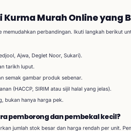
 Kurma Murah Online yang Be
e memudahkan perbandingan. Ikuti langkah berikut u
edjool, Ajwa, Deglet Noor, Sukari).
n tarikh luput.
an semak gambar produk sebenar.
anan (HACCP, SIRIM atau sijil halal yang jelas).
g, bukan hanya harga pek.
ra pemborong dan pembekal kecil?
 jumlah stok besar dan harga rendah per unit. Pemb