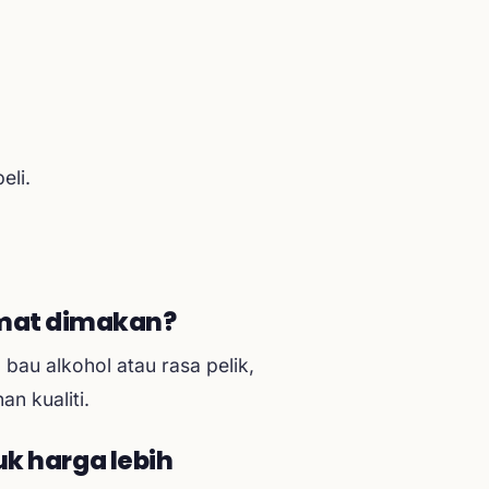
eli.
amat dimakan?
bau alkohol atau rasa pelik,
n kualiti.
uk harga lebih