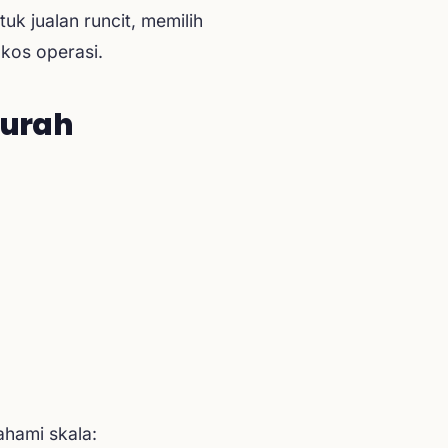
k jualan runcit, memilih
kos operasi.
Murah
hami skala: