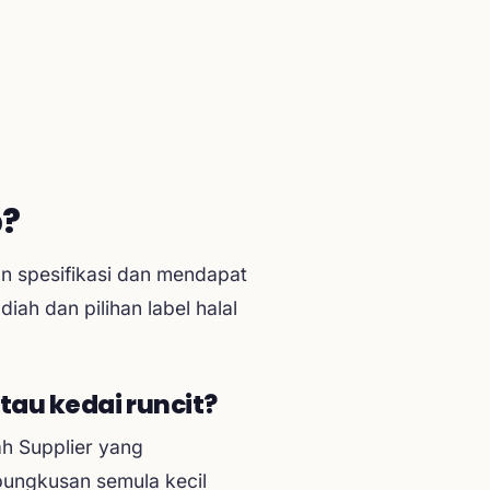
p?
 spesifikasi dan mendapat
ah dan pilihan label halal
au kedai runcit?
ah Supplier yang
bungkusan semula kecil