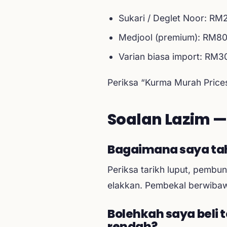
Sukari / Deglet Noor: RM2
Medjool (premium): RM80 
Varian biasa import: RM3
Periksa “Kurma Murah Prices
Soalan Lazim —
Bagaimana saya ta
Periksa tarikh luput, pembu
elakkan. Pembekal berwibawa
Bolehkah saya beli 
rendah?