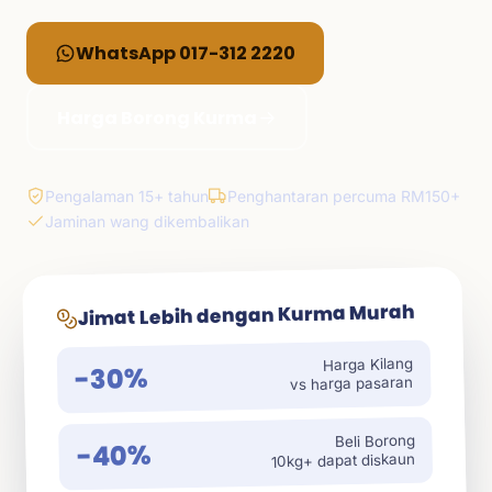
WhatsApp 017-312 2220
Harga Borong Kurma
Pengalaman 15+ tahun
Penghantaran percuma RM150+
Jaminan wang dikembalikan
Jimat Lebih dengan Kurma Murah
Harga Kilang
-30%
vs harga pasaran
Beli Borong
-40%
10kg+ dapat diskaun