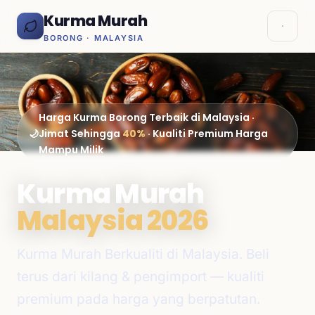
Kurma Murah
BORONG · MALAYSIA
Harga Kurma Borong Terbaik di Malaysia ·
🌙
Jimat Sehingga
40%
· Kualiti Premium Harga
Mampu Milik
Kurma Murah
Malaysia 2026
Kurma Murah Berkualiti di Malaysia. Beli
terus dari kilang & pengimport — kualiti
premium pada harga yang berpatutan.